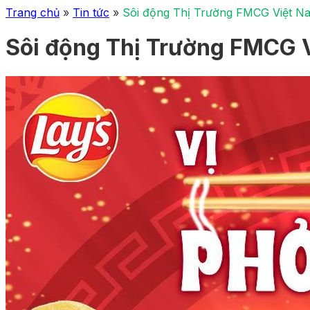
Trang chủ
»
Tin tức
»
Sôi động Thị Trường FMCG Việt N
Sôi động Thị Trường FMCG 