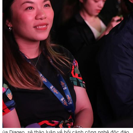
ủa Diageo, sẽ thảo luận về bối cảnh công nghệ độc đáo