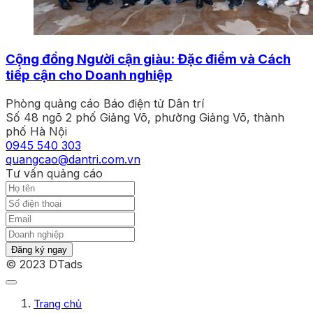
Cộng đồng Người cận giàu: Đặc điểm và Cách
tiếp cận cho Doanh nghiệp
Phòng quảng cáo Báo điện tử Dân trí
Số 48 ngõ 2 phố Giảng Võ, phường Giảng Võ, thành
phố Hà Nội
0945 540 303
quangcao@dantri.com.vn
Tư vấn quảng cáo
Đăng ký ngay
© 2023 DTads
Trang chủ