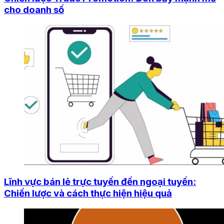
cho doanh số
Lĩnh vực bán lẻ trực tuyến đến ngoại tuyến:
Chiến lược và cách thực hiện hiệu quả