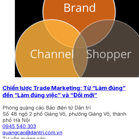
Chiến lược Trade Marketing: Từ “Làm đúng”
đến “Làm đúng việc” và “Đổi mới”
Phòng quảng cáo Báo điện tử Dân trí
Số 48 ngõ 2 phố Giảng Võ, phường Giảng Võ, thành
phố Hà Nội
0945 540 303
quangcao@dantri.com.vn
Tư vấn quảng cáo