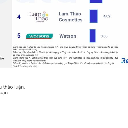
u thảo luận.
luận.