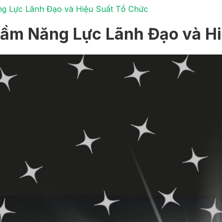
ng Lực Lãnh Đạo và Hiệu Suất Tổ Chức
Tầm Năng Lực Lãnh Đạo và H