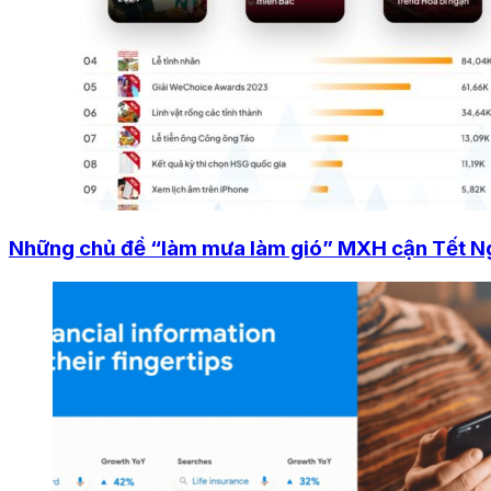
Những chủ đề “làm mưa làm gió” MXH cận Tết 