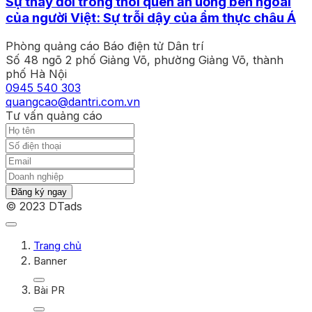
Sự thay đổi trong thói quen ăn uống bên ngoài
của người Việt: Sự trỗi dậy của ẩm thực châu Á
Phòng quảng cáo Báo điện tử Dân trí
Số 48 ngõ 2 phố Giảng Võ, phường Giảng Võ, thành
phố Hà Nội
0945 540 303
quangcao@dantri.com.vn
Tư vấn quảng cáo
Đăng ký ngay
© 2023 DTads
Trang chủ
Banner
Bài PR