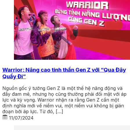
Warrior: Nâng cao tinh thần Gen Z với “Qua Đây
Quẩy Đi”
Nguồn gốc ý tưởng Gen Z là một thế hệ năng động và
đầy đam mê, nhưng họ cũng thường phải đối mặt với áp
lực và kỳ vọng. Warrior nhận ra rằng Gen Z cần một
định nghĩa mới về niềm vui, một niềm vui không bị gián
đoạn bởi áp lực. Từ đó, […]
11/07/2024