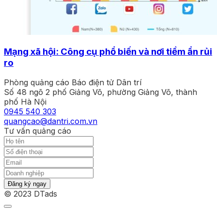
Mạng xã hội: Công cụ phổ biến và nơi tiềm ẩn rủi
ro
Phòng quảng cáo Báo điện tử Dân trí
Số 48 ngõ 2 phố Giảng Võ, phường Giảng Võ, thành
phố Hà Nội
0945 540 303
quangcao@dantri.com.vn
Tư vấn quảng cáo
Đăng ký ngay
© 2023 DTads