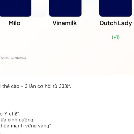
hẻ cào – 3 lần cơ hội từ 333!”.
 Ý chí!”.
sữa dinh dưỡng.
 Khỏe mạnh vững vàng”.
.