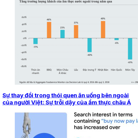
Sự thay đổi trong thói quen ăn uống bên ngoài
của người Việt: Sự trỗi dậy của ẩm thực châu Á