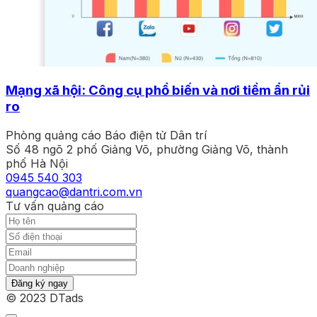
Mạng xã hội: Công cụ phổ biến và nơi tiềm ẩn rủi
ro
Phòng quảng cáo Báo điện tử Dân trí
Số 48 ngõ 2 phố Giảng Võ, phường Giảng Võ, thành
phố Hà Nội
0945 540 303
quangcao@dantri.com.vn
Tư vấn quảng cáo
Đăng ký ngay
© 2023 DTads