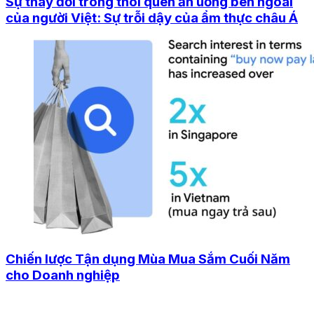
Sự thay đổi trong thói quen ăn uống bên ngoài
của người Việt: Sự trỗi dậy của ẩm thực châu Á
Chiến lược Tận dụng Mùa Mua Sắm Cuối Năm
cho Doanh nghiệp