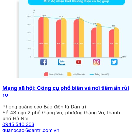
Mạng xã hội: Công cụ phổ biến và nơi tiềm ẩn rủi
ro
Phòng quảng cáo Báo điện tử Dân trí
Số 48 ngõ 2 phố Giảng Võ, phường Giảng Võ, thành
phố Hà Nội
0945 540 303
quangcao@dantri.com.vn