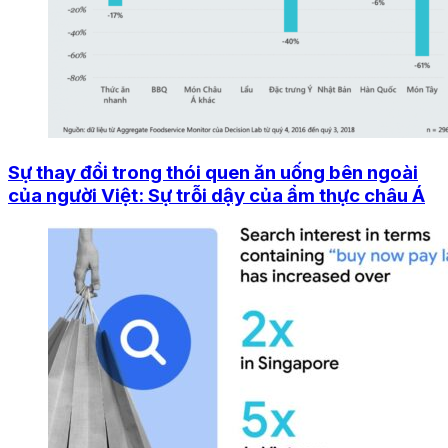
Sự thay đổi trong thói quen ăn uống bên ngoài
của người Việt: Sự trỗi dậy của ẩm thực châu Á