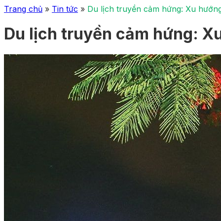
Trang chủ
»
Tin tức
»
Du lịch truyền cảm hứng: Xu hướng
Du lịch truyền cảm hứng: X