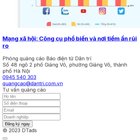
Mạng xã hội: Công cụ phổ biến và nơi tiềm ẩn rủi
ro
Phòng quảng cáo Báo điện tử Dân trí
Số 48 ngõ 2 phố Giảng Võ, phường Giảng Võ, thành
phố Hà Nội
0945 540 303
quangcao@dantri.com.vn
Tư vấn quảng cáo
Đăng ký ngay
© 2023 DTads