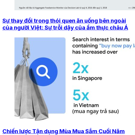
Sự thay đổi trong thói quen ăn uống bên ngoài
của người Việt: Sự trỗi dậy của ẩm thực châu Á
Chiến lược Tận dụng Mùa Mua Sắm Cuối Năm