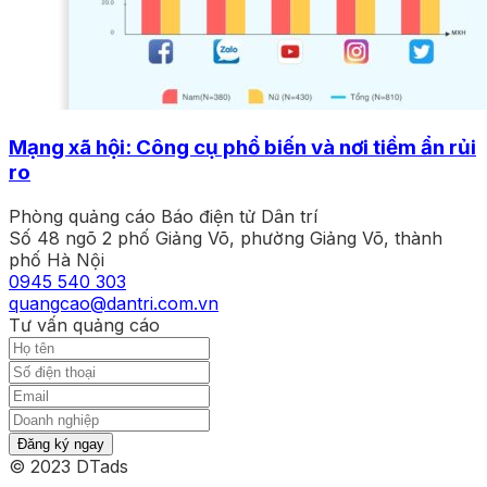
Mạng xã hội: Công cụ phổ biến và nơi tiềm ẩn rủi
ro
Phòng quảng cáo Báo điện tử Dân trí
Số 48 ngõ 2 phố Giảng Võ, phường Giảng Võ, thành
phố Hà Nội
0945 540 303
quangcao@dantri.com.vn
Tư vấn quảng cáo
Đăng ký ngay
© 2023 DTads