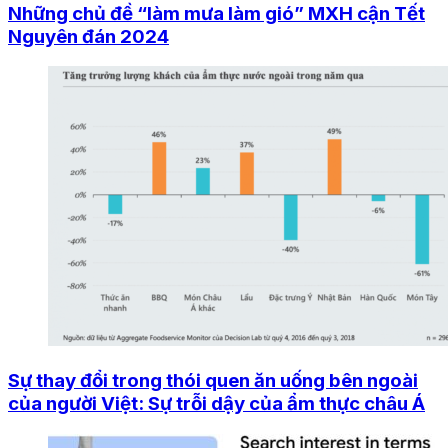
Những chủ đề “làm mưa làm gió” MXH cận Tết
Nguyên đán 2024
Sự thay đổi trong thói quen ăn uống bên ngoài
của người Việt: Sự trỗi dậy của ẩm thực châu Á