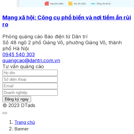
Mạng xã hội: Công cụ phổ biến và nơi tiềm ẩn rủi
ro
Phòng quảng cáo Báo điện tử Dân trí
Số 48 ngõ 2 phố Giảng Võ, phường Giảng Võ, thành
phố Hà Nội
0945 540 303
quangcao@dantri.com.vn
Tư vấn quảng cáo
Đăng ký ngay
© 2023 DTads
Trang chủ
Banner