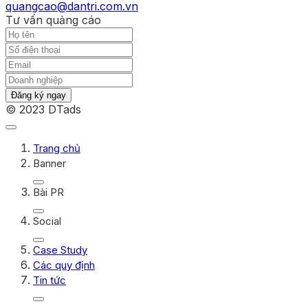
quangcao@dantri.com.vn
Tư vấn quảng cáo
Đăng ký ngay
© 2023 DTads
Trang chủ
Banner
Bài PR
Social
Case Study
Các quy định
Tin tức