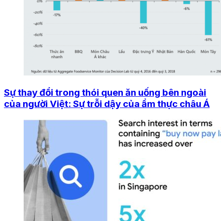
Sự thay đổi trong thói quen ăn uống bên ngoài
của người Việt: Sự trỗi dậy của ẩm thực châu Á