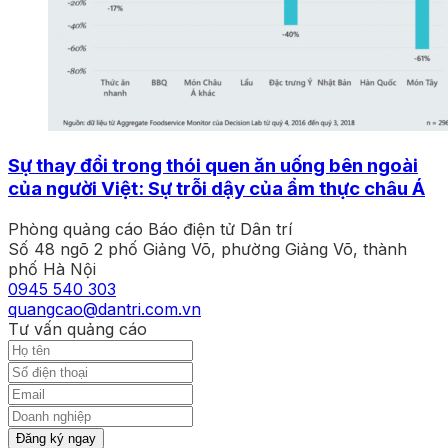
Sự thay đổi trong thói quen ăn uống bên ngoài
của người Việt: Sự trỗi dậy của ẩm thực châu Á
Phòng quảng cáo Báo điện tử Dân trí
Số 48 ngõ 2 phố Giảng Võ, phường Giảng Võ, thành
phố Hà Nội
0945 540 303
quangcao@dantri.com.vn
Tư vấn quảng cáo
Đăng ký ngay