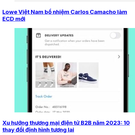
Lowe Việt Nam bổ nhiệm Carlos Camacho làm
ECD mới
Xu hướng thương mại điện tử B2B năm 2023: 10
thay đổi định hình tương lai