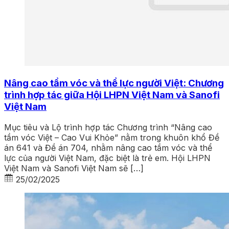
Nâng cao tầm vóc và thể lực người Việt: Chương
trình hợp tác giữa Hội LHPN Việt Nam và Sanofi
Việt Nam
Mục tiêu và Lộ trình hợp tác Chương trình “Nâng cao
tầm vóc Việt – Cao Vui Khỏe” nằm trong khuôn khổ Đề
án 641 và Đề án 704, nhằm nâng cao tầm vóc và thể
lực của người Việt Nam, đặc biệt là trẻ em. Hội LHPN
Việt Nam và Sanofi Việt Nam sẽ […]
25/02/2025