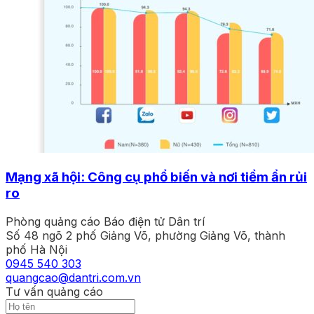
Mạng xã hội: Công cụ phổ biến và nơi tiềm ẩn rủi
ro
Phòng quảng cáo Báo điện tử Dân trí
Số 48 ngõ 2 phố Giảng Võ, phường Giảng Võ, thành
phố Hà Nội
0945 540 303
quangcao@dantri.com.vn
Tư vấn quảng cáo