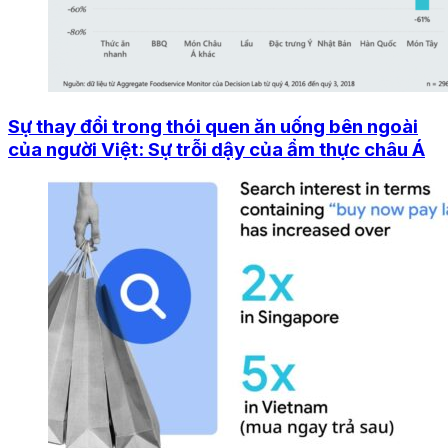
Sự thay đổi trong thói quen ăn uống bên ngoài
của người Việt: Sự trỗi dậy của ẩm thực châu Á