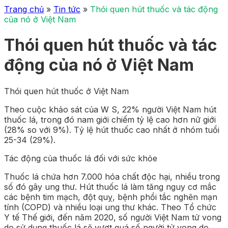
Trang chủ
»
Tin tức
»
Thói quen hút thuốc và tác động
của nó ở Việt Nam
Thói quen hút thuốc và tác
động của nó ở Việt Nam
Thói quen hút thuốc ở Việt Nam
Theo cuộc khảo sát của W S, 22% người Việt Nam hút
thuốc lá, trong đó nam giới chiếm tỷ lệ cao hơn nữ giới
(28% so với 9%). Tỷ lệ hút thuốc cao nhất ở nhóm tuổi
25-34 (29%).
Tác động của thuốc lá đối với sức khỏe
Thuốc lá chứa hơn 7.000 hóa chất độc hại, nhiều trong
số đó gây ung thư. Hút thuốc lá làm tăng nguy cơ mắc
các bệnh tim mạch, đột quỵ, bệnh phổi tắc nghẽn mạn
tính (COPD) và nhiều loại ung thư khác. Theo Tổ chức
Y tế Thế giới, đến năm 2020, số người Việt Nam tử vong
do sử dụng thuốc lá sẽ vượt quá số người tử vong do