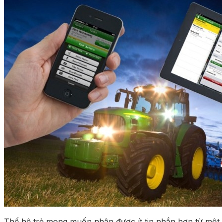
Thế hệ trẻ mong muốn nhận được ít tin nhắn hơn từ một ng