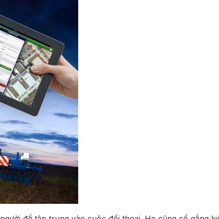
ười để tập trung vào cuộc đối thoại. Họ cũng cố gắng kiểm