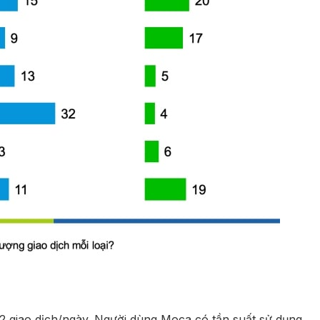
2,2 giao dịch/ngày. Người dùng Moca có tần suất sử dụng