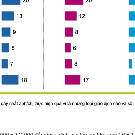
0.000 – 274.000 đồng/giao dịch, với tần suất khoảng 1,6 – 