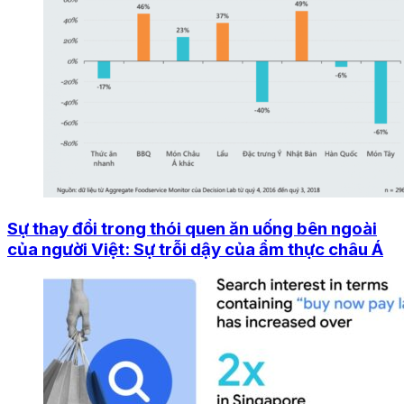
Sự thay đổi trong thói quen ăn uống bên ngoài
của người Việt: Sự trỗi dậy của ẩm thực châu Á