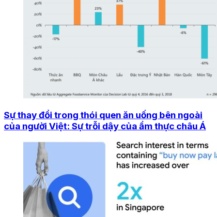
Sự thay đổi trong thói quen ăn uống bên ngoài
của người Việt: Sự trỗi dậy của ẩm thực châu Á