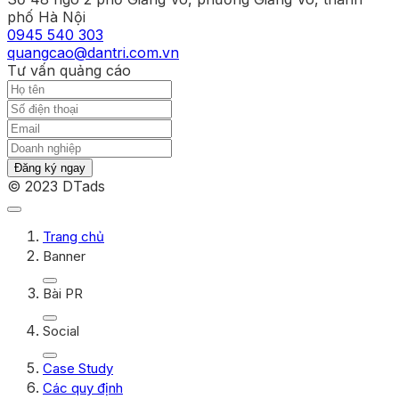
phố Hà Nội
0945 540 303
quangcao@dantri.com.vn
Tư vấn quảng cáo
Đăng ký ngay
© 2023 DTads
Trang chủ
Banner
Bài PR
Social
Case Study
Các quy định