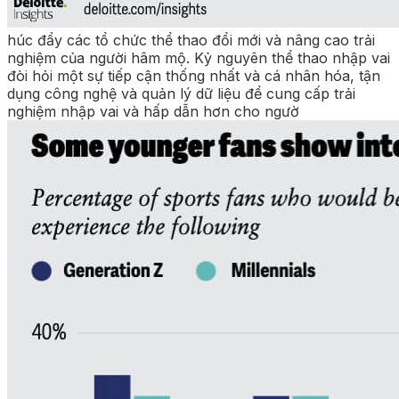
húc đẩy các tổ chức thể thao đổi mới và nâng cao trải
nghiệm của người hâm mộ. Kỷ nguyên thể thao nhập vai
đòi hỏi một sự tiếp cận thống nhất và cá nhân hóa, tận
dụng công nghệ và quản lý dữ liệu để cung cấp trải
nghiệm nhập vai và hấp dẫn hơn cho ngườ