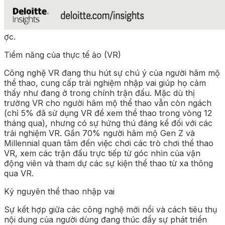
ợc.
Tiềm năng của thực tế ảo (VR)
Công nghệ VR đang thu hút sự chú ý của người hâm mộ
thể thao, cung cấp trải nghiệm nhập vai giúp họ cảm
thấy như đang ở trong chính trận đấu. Mặc dù thị
trường VR cho người hâm mộ thể thao vẫn còn ngách
(chỉ 5% đã sử dụng VR để xem thể thao trong vòng 12
tháng qua), nhưng có sự hứng thú đáng kể đối với các
trải nghiệm VR. Gần 70% người hâm mộ Gen Z và
Millennial quan tâm đến việc chơi các trò chơi thể thao
VR, xem các trận đấu trực tiếp từ góc nhìn của vận
động viên và tham dự các sự kiện thể thao từ xa thông
qua VR.
Kỷ nguyên thể thao nhập vai
Sự kết hợp giữa các công nghệ mới nổi và cách tiêu thụ
nội dung của người dùng đang thúc đẩy sự phát triển