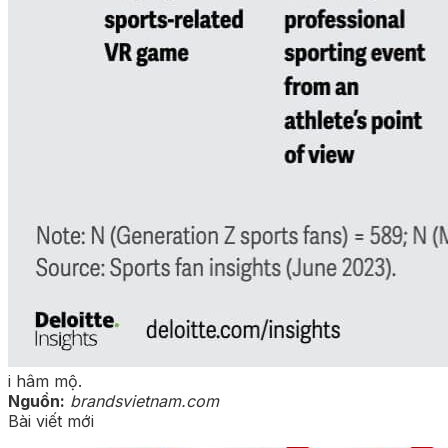
i hâm mộ.
Nguồn:
brandsvietnam.com
Bài viết mới