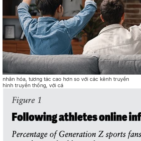
nhân hóa, tương tác cao hơn so với các kênh truyền
hình truyền thống, với cá