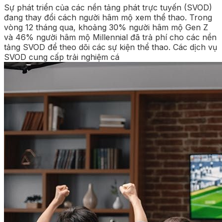
Sự phát triển của các nền tảng phát trực tuyến (SVOD)
đang thay đổi cách người hâm mộ xem thể thao. Trong
vòng 12 tháng qua, khoảng 30% người hâm mộ Gen Z
và 46% người hâm mộ Millennial đã trả phí cho các nền
tảng SVOD để theo dõi các sự kiện thể thao. Các dịch vụ
SVOD cung cấp trải nghiệm cá