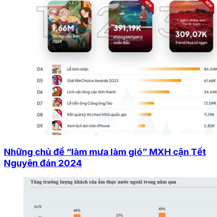
Những chủ đề “làm mưa làm gió” MXH cận Tết
Nguyên đán 2024