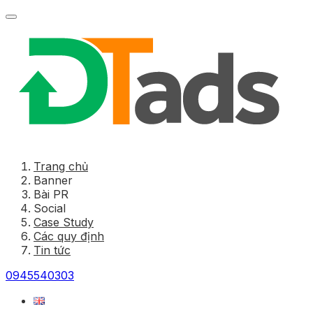
Trang chủ
Banner
Bài PR
Social
Case Study
Các quy định
Tin tức
0945540303