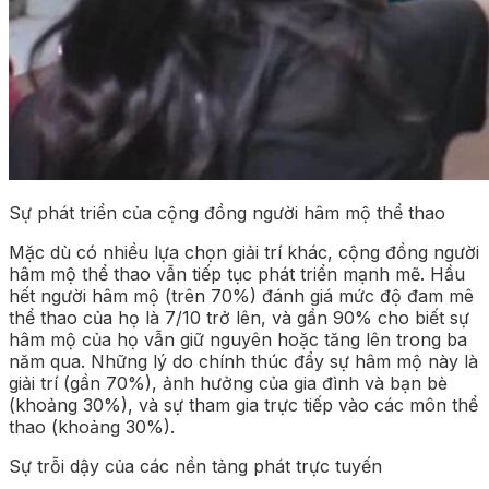
Sự phát triển của cộng đồng người hâm mộ thể thao
Mặc dù có nhiều lựa chọn giải trí khác, cộng đồng người
hâm mộ thể thao vẫn tiếp tục phát triển mạnh mẽ. Hầu
hết người hâm mộ (trên 70%) đánh giá mức độ đam mê
thể thao của họ là 7/10 trở lên, và gần 90% cho biết sự
hâm mộ của họ vẫn giữ nguyên hoặc tăng lên trong ba
năm qua. Những lý do chính thúc đẩy sự hâm mộ này là
giải trí (gần 70%), ảnh hưởng của gia đình và bạn bè
(khoảng 30%), và sự tham gia trực tiếp vào các môn thể
thao (khoảng 30%).
Sự trỗi dậy của các nền tảng phát trực tuyến