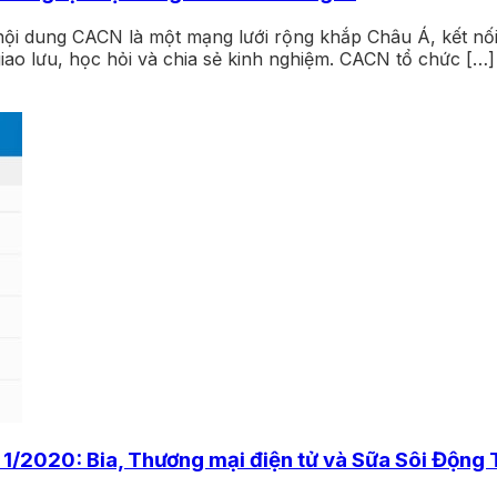
ội dung CACN là một mạng lưới rộng khắp Châu Á, kết nố
ao lưu, học hỏi và chia sẻ kinh nghiệm. CACN tổ chức […]
/2020: Bia, Thương mại điện tử và Sữa Sôi Động