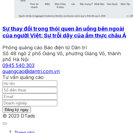
Sự thay đổi trong thói quen ăn uống bên ngoài
của người Việt: Sự trỗi dậy của ẩm thực châu Á
Phòng quảng cáo Báo điện tử Dân trí
Số 48 ngõ 2 phố Giảng Võ, phường Giảng Võ, thành
phố Hà Nội
0945 540 303
quangcao@dantri.com.vn
Tư vấn quảng cáo
Đăng ký ngay
© 2023 DTads
Trang chủ