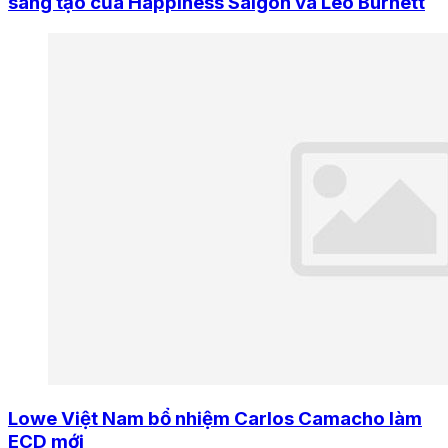
sáng tạo của Happiness Saigon và Leo Burnett
Lowe Việt Nam bổ nhiệm Carlos Camacho làm
ECD mới