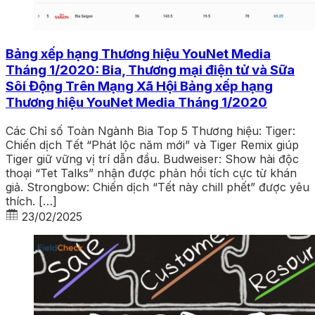
Bảng xếp hạng Thương hiệu YouNet Media
Tháng 1/2020: Bia, Thương mại điện tử và Sữa
Sôi Động Trên Mạng Xã Hội Bảng xếp hạng
Thương hiệu YouNet Media Tháng 1/2020
Các Chỉ số Toàn Ngành Bia Top 5 Thương hiệu: Tiger:
Chiến dịch Tết “Phát lộc năm mới” và Tiger Remix giúp
Tiger giữ vững vị trí dẫn đầu. Budweiser: Show hài độc
thoại “Tet Talks” nhận được phản hồi tích cực từ khán
giả. Strongbow: Chiến dịch “Tết này chill phết” được yêu
thích. […]
23/02/2025