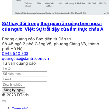
Sự thay đổi trong thói quen ăn uống bên ngoài
của người Việt: Sự trỗi dậy của ẩm thực châu Á
Phòng quảng cáo Báo điện tử Dân trí
Số 48 ngõ 2 phố Giảng Võ, phường Giảng Võ, thành
phố Hà Nội
0945 540 303
quangcao@dantri.com.vn
Tư vấn quảng cáo
Đăng ký ngay
© 2023 DTads
Trang chủ