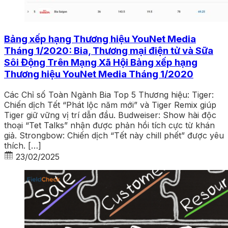
Bảng xếp hạng Thương hiệu YouNet Media
Tháng 1/2020: Bia, Thương mại điện tử và Sữa
Sôi Động Trên Mạng Xã Hội Bảng xếp hạng
Thương hiệu YouNet Media Tháng 1/2020
Các Chỉ số Toàn Ngành Bia Top 5 Thương hiệu: Tiger:
Chiến dịch Tết “Phát lộc năm mới” và Tiger Remix giúp
Tiger giữ vững vị trí dẫn đầu. Budweiser: Show hài độc
thoại “Tet Talks” nhận được phản hồi tích cực từ khán
giả. Strongbow: Chiến dịch “Tết này chill phết” được yêu
thích. […]
23/02/2025