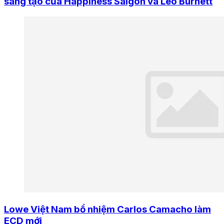
sáng tạo của Happiness Saigon và Leo Burnett
Lowe Việt Nam bổ nhiệm Carlos Camacho làm
ECD mới