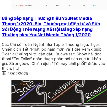
Bảng xếp hạng Thương hiệu YouNet Media
Tháng 1/2020: Bia, Thương mại điện tử và Sữa
Sôi Động Trên Mạng Xã Hội Bảng xếp hạng
Thương hiệu YouNet Media Tháng 1/2020
Các Chỉ số Toàn Ngành Bia Top 5 Thương hiệu: Tiger:
Chiến dịch Tết “Phát lộc năm mới” và Tiger Remix giúp
Tiger giữ vững vị trí dẫn đầu. Budweiser: Show hài độc
thoại “Tet Talks” nhận được phản hồi tích cực từ khán
giả. Strongbow: Chiến dịch “Tết này chill phết” được yêu
thích. […]
23/02/2025