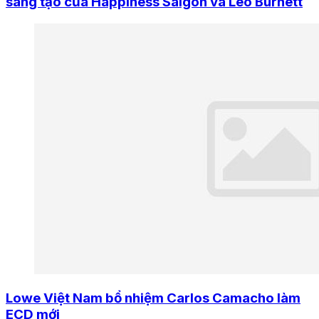
sáng tạo của Happiness Saigon và Leo Burnett
Lowe Việt Nam bổ nhiệm Carlos Camacho làm
ECD mới