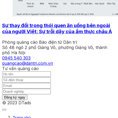
Sự thay đổi trong thói quen ăn uống bên ngoài
của người Việt: Sự trỗi dậy của ẩm thực châu Á
Phòng quảng cáo Báo điện tử Dân trí
Số 48 ngõ 2 phố Giảng Võ, phường Giảng Võ, thành
phố Hà Nội
0945 540 303
quangcao@dantri.com.vn
Tư vấn quảng cáo
Đăng ký ngay
© 2023 DTads
Trang chủ