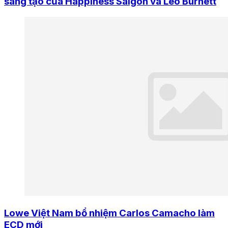
sáng tạo của Happiness Saigon và Leo Burnett
Lowe Việt Nam bổ nhiệm Carlos Camacho làm
ECD mới