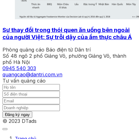
Sự thay đổi trong thói quen ăn uống bên ngoài
của người Việt: Sự trỗi dậy của ẩm thực châu Á
Phòng quảng cáo Báo điện tử Dân trí
Số 48 ngõ 2 phố Giảng Võ, phường Giảng Võ, thành
phố Hà Nội
0945 540 303
quangcao@dantri.com.vn
Tư vấn quảng cáo
Đăng ký ngay
© 2023 DTads
Trang chủ