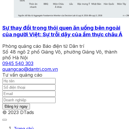
Sự thay đổi trong thói quen ăn uống bên ngoài
của người Việt: Sự trỗi dậy của ẩm thực châu Á
Phòng quảng cáo Báo điện tử Dân trí
Số 48 ngõ 2 phố Giảng Võ, phường Giảng Võ, thành
phố Hà Nội
0945 540 303
quangcao@dantri.com.vn
Tư vấn quảng cáo
Đăng ký ngay
© 2023 DTads
Trang chủ