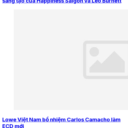
sáng tạo của Happiness Saigon và Leo Burnett
Lowe Việt Nam bổ nhiệm Carlos Camacho làm
ECD mới