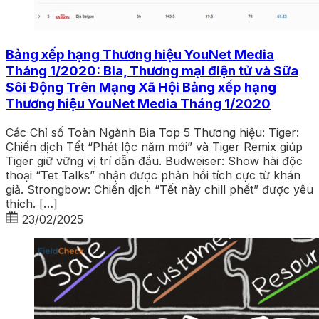
Bảng xếp hạng Thương hiệu YouNet Media
Tháng 1/2020: Bia, Thương mại điện tử và Sữa
Sôi Động Trên Mạng Xã Hội Bảng xếp hạng
Thương hiệu YouNet Media Tháng 1/2020
Các Chỉ số Toàn Ngành Bia Top 5 Thương hiệu: Tiger:
Chiến dịch Tết “Phát lộc năm mới” và Tiger Remix giúp
Tiger giữ vững vị trí dẫn đầu. Budweiser: Show hài độc
thoại “Tet Talks” nhận được phản hồi tích cực từ khán
giả. Strongbow: Chiến dịch “Tết này chill phết” được yêu
thích. […]
23/02/2025