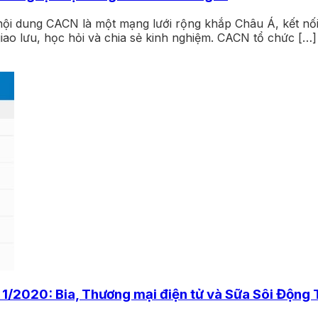
ội dung CACN là một mạng lưới rộng khắp Châu Á, kết nố
ao lưu, học hỏi và chia sẻ kinh nghiệm. CACN tổ chức […]
/2020: Bia, Thương mại điện tử và Sữa Sôi Động