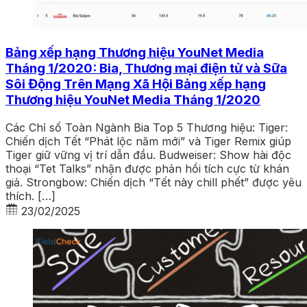
Bảng xếp hạng Thương hiệu YouNet Media
Tháng 1/2020: Bia, Thương mại điện tử và Sữa
Sôi Động Trên Mạng Xã Hội Bảng xếp hạng
Thương hiệu YouNet Media Tháng 1/2020
Các Chỉ số Toàn Ngành Bia Top 5 Thương hiệu: Tiger:
Chiến dịch Tết “Phát lộc năm mới” và Tiger Remix giúp
Tiger giữ vững vị trí dẫn đầu. Budweiser: Show hài độc
thoại “Tet Talks” nhận được phản hồi tích cực từ khán
giả. Strongbow: Chiến dịch “Tết này chill phết” được yêu
thích. […]
23/02/2025