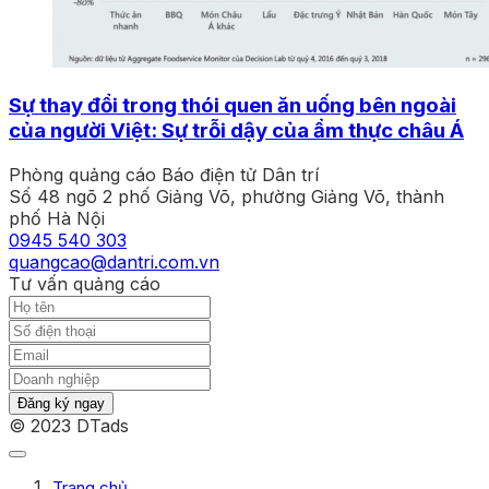
Sự thay đổi trong thói quen ăn uống bên ngoài
của người Việt: Sự trỗi dậy của ẩm thực châu Á
Phòng quảng cáo Báo điện tử Dân trí
Số 48 ngõ 2 phố Giảng Võ, phường Giảng Võ, thành
phố Hà Nội
0945 540 303
quangcao@dantri.com.vn
Tư vấn quảng cáo
Đăng ký ngay
© 2023 DTads
Trang chủ