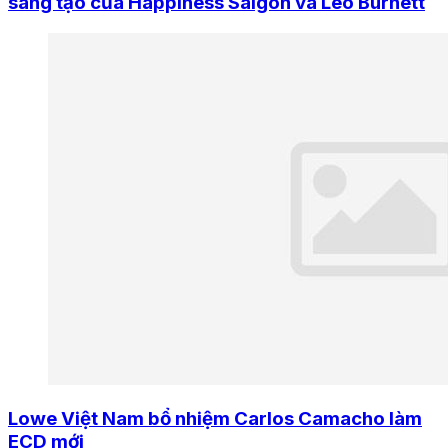
sáng tạo của Happiness Saigon và Leo Burnett
Lowe Việt Nam bổ nhiệm Carlos Camacho làm
ECD mới