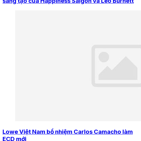
sáng tạo của Happiness Saigon và Leo Burnett
Lowe Việt Nam bổ nhiệm Carlos Camacho làm
ECD mới