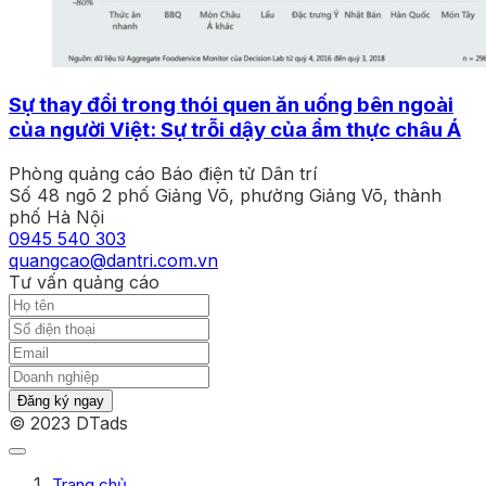
Sự thay đổi trong thói quen ăn uống bên ngoài
của người Việt: Sự trỗi dậy của ẩm thực châu Á
Phòng quảng cáo Báo điện tử Dân trí
Số 48 ngõ 2 phố Giảng Võ, phường Giảng Võ, thành
phố Hà Nội
0945 540 303
quangcao@dantri.com.vn
Tư vấn quảng cáo
Đăng ký ngay
© 2023 DTads
Trang chủ