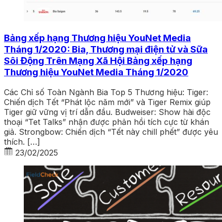
Bảng xếp hạng Thương hiệu YouNet Media
Tháng 1/2020: Bia, Thương mại điện tử và Sữa
Sôi Động Trên Mạng Xã Hội Bảng xếp hạng
Thương hiệu YouNet Media Tháng 1/2020
Các Chỉ số Toàn Ngành Bia Top 5 Thương hiệu: Tiger:
Chiến dịch Tết “Phát lộc năm mới” và Tiger Remix giúp
Tiger giữ vững vị trí dẫn đầu. Budweiser: Show hài độc
thoại “Tet Talks” nhận được phản hồi tích cực từ khán
giả. Strongbow: Chiến dịch “Tết này chill phết” được yêu
thích. […]
23/02/2025