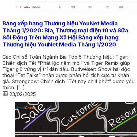
Bảng xếp hạng Thương hiệu YouNet Media
Tháng 1/2020: Bia, Thương mại điện tử và Sữa
Sôi Động Trên Mạng Xã Hội Bảng xếp hạng
Thương hiệu YouNet Media Tháng 1/2020
Các Chỉ số Toàn Ngành Bia Top 5 Thương hiệu: Tiger:
Chiến dịch Tết “Phát lộc năm mới” và Tiger Remix giúp
Tiger giữ vững vị trí dẫn đầu. Budweiser: Show hài độc
thoại “Tet Talks” nhận được phản hồi tích cực từ khán
giả. Strongbow: Chiến dịch “Tết này chill phết” được yêu
thích. […]
23/02/2025