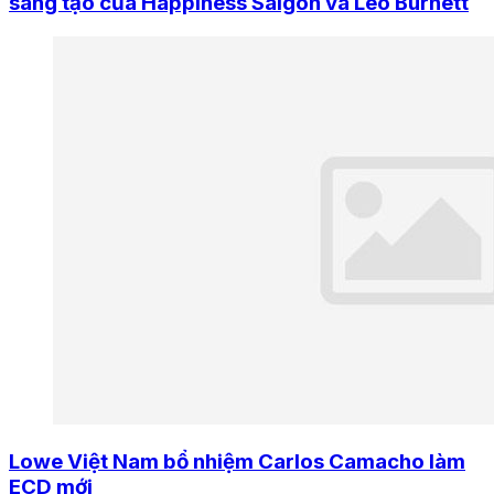
sáng tạo của Happiness Saigon và Leo Burnett
Lowe Việt Nam bổ nhiệm Carlos Camacho làm
ECD mới