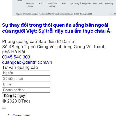
Sự thay đổi trong thói quen ăn uống bên ngoài
của người Việt: Sự trỗi dậy của ẩm thực châu Á
Phòng quảng cáo Báo điện tử Dân trí
Số 48 ngõ 2 phố Giảng Võ, phường Giảng Võ, thành
phố Hà Nội
0945 540 303
quangcao@dantri.com.vn
Tư vấn quảng cáo
Đăng ký ngay
© 2023 DTads
Trang chủ