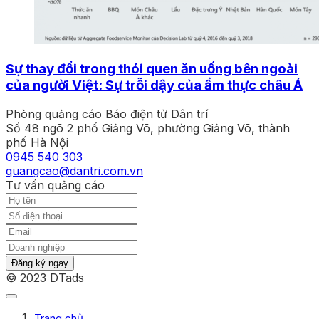
Sự thay đổi trong thói quen ăn uống bên ngoài
của người Việt: Sự trỗi dậy của ẩm thực châu Á
Phòng quảng cáo Báo điện tử Dân trí
Số 48 ngõ 2 phố Giảng Võ, phường Giảng Võ, thành
phố Hà Nội
0945 540 303
quangcao@dantri.com.vn
Tư vấn quảng cáo
Đăng ký ngay
© 2023 DTads
Trang chủ