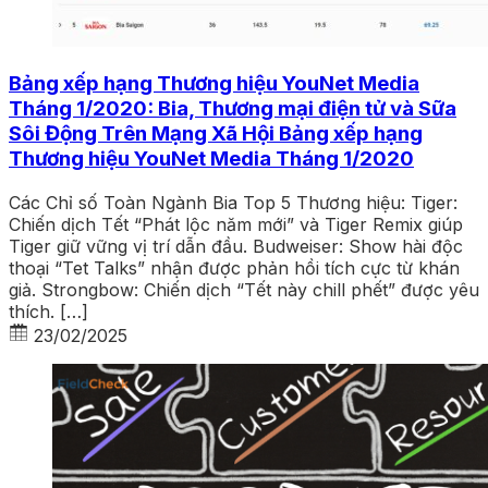
Bảng xếp hạng Thương hiệu YouNet Media
Tháng 1/2020: Bia, Thương mại điện tử và Sữa
Sôi Động Trên Mạng Xã Hội Bảng xếp hạng
Thương hiệu YouNet Media Tháng 1/2020
Các Chỉ số Toàn Ngành Bia Top 5 Thương hiệu: Tiger:
Chiến dịch Tết “Phát lộc năm mới” và Tiger Remix giúp
Tiger giữ vững vị trí dẫn đầu. Budweiser: Show hài độc
thoại “Tet Talks” nhận được phản hồi tích cực từ khán
giả. Strongbow: Chiến dịch “Tết này chill phết” được yêu
thích. […]
23/02/2025