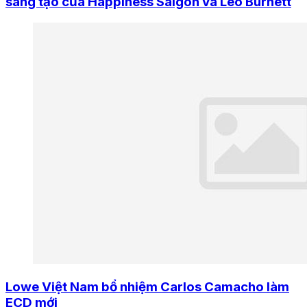
sáng tạo của Happiness Saigon và Leo Burnett
Lowe Việt Nam bổ nhiệm Carlos Camacho làm
ECD mới