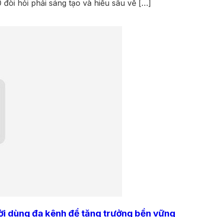
 đòi hỏi phải sáng tạo và hiểu sâu về […]
ười dùng đa kênh để tăng trưởng bền vững