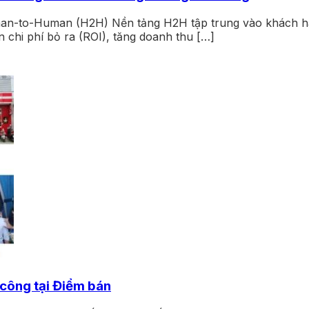
an-to-Human (H2H) Nền tảng H2H tập trung vào khách hàng
n chi phí bỏ ra (ROI), tăng doanh thu […]
 công tại Điểm bán