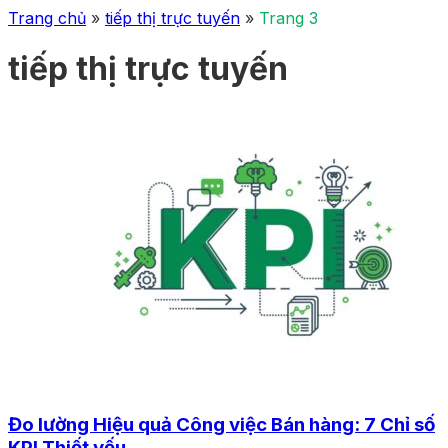
Trang chủ
»
tiếp thị trực tuyến
»
Trang 3
tiếp thị trực tuyến
Đo lường Hiệu quả Công việc Bán hàng: 7 Chỉ số
KPI Thiết yếu