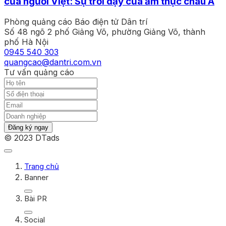
của người Việt: Sự trỗi dậy của ẩm thực châu Á
Phòng quảng cáo Báo điện tử Dân trí
Số 48 ngõ 2 phố Giảng Võ, phường Giảng Võ, thành
phố Hà Nội
0945 540 303
quangcao@dantri.com.vn
Tư vấn quảng cáo
Đăng ký ngay
© 2023 DTads
Trang chủ
Banner
Bài PR
Social