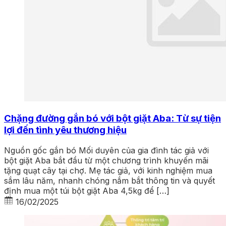
Chặng đường gắn bó với bột giặt Aba: Từ sự tiện
lợi đến tình yêu thương hiệu
Nguồn gốc gắn bó Mối duyên của gia đình tác giả với
bột giặt Aba bắt đầu từ một chương trình khuyến mãi
tặng quạt cây tại chợ. Mẹ tác giả, với kinh nghiệm mua
sắm lâu năm, nhanh chóng nắm bắt thông tin và quyết
định mua một túi bột giặt Aba 4,5kg để […]
16/02/2025