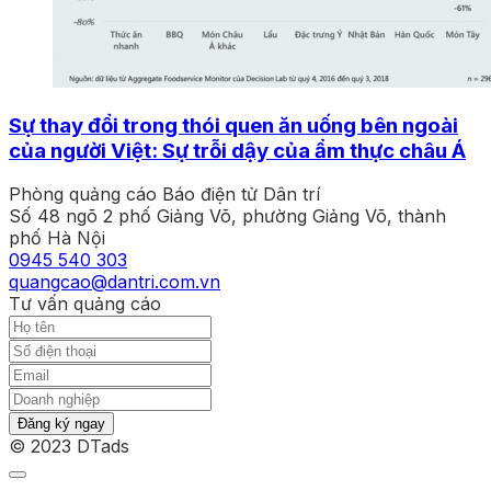
Sự thay đổi trong thói quen ăn uống bên ngoài
của người Việt: Sự trỗi dậy của ẩm thực châu Á
Phòng quảng cáo Báo điện tử Dân trí
Số 48 ngõ 2 phố Giảng Võ, phường Giảng Võ, thành
phố Hà Nội
0945 540 303
quangcao@dantri.com.vn
Tư vấn quảng cáo
Đăng ký ngay
© 2023 DTads